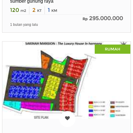
sumber gunung raya
120
2
1
m2
KT
KM
295.000.000
Rp
1 bulan yang lalu
RUMAH