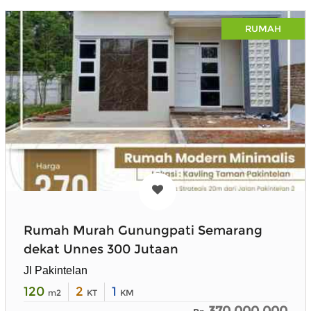
RUMAH
Rumah Murah Gunungpati Semarang
dekat Unnes 300 Jutaan
Jl Pakintelan
120
2
1
m2
KT
KM
370.000.000