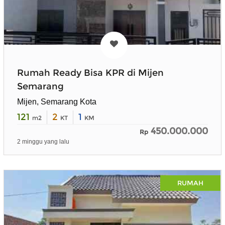
Rumah Ready Bisa KPR di Mijen
Semarang
Mijen, Semarang Kota
121
2
1
m2
KT
KM
450.000.000
Rp
2 minggu yang lalu
RUMAH