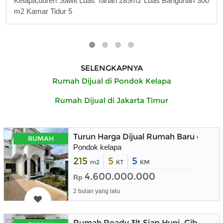
Kelapa,duren Sawit Luas Tanah 289m2 Luas Bangunan 300
m2 Kamar Tidur 5
SELENGKAPNYA
Rumah Dijual di Pondok Kelapa
Rumah Dijual di Jakarta Timur
Turun Harga Dijual Rumah Baru dala
RUMAH
Pondok kelapa
215
5
5
m2
KT
KM
4.600.000.000
Rp
2 bulan yang lalu
Rumah Ready 3lt Siap Huni, Cibubur 