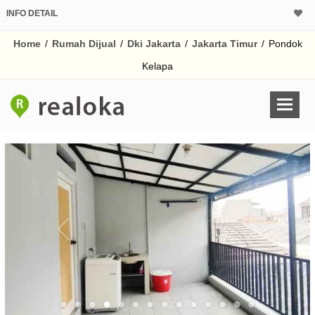
INFO DETAIL
CALCULATOR K
Home
/
Rumah Dijual
/
Dki Jakarta
/
Jakarta Timur
/
Pondok
Harga Rp 3.
Pinjaman (PIN) 70%
Kelapa
% /th
O
Untuk hasil simulasi lai
pada kotak-kotak
Simpan Bun