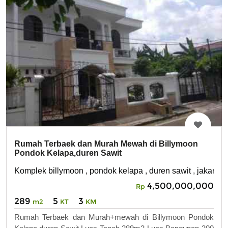
Rumah Terbaek dan Murah Mewah di Billymoon
Pondok Kelapa,duren Sawit
Komplek billymoon , pondok kelapa , duren sawit , jakarta t
4,500,000,000
Rp
289
5
3
m2
KT
KM
Rumah Terbaek dan Murah+mewah di Billymoon Pondok