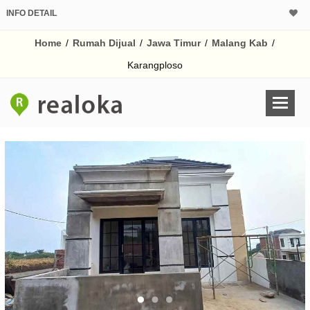
INFO DETAIL
CALCULATOR K
Home
/
Rumah Dijual
/
Jawa Timur
/
Malang Kab
/
Harga Rp 3
Pinjaman (PIN) 70
Karangploso
% /th
O
Untuk hasil simulasi lai
pada kotak-kotak
Simpan Bun