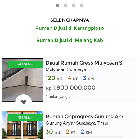
SELENGKAPNYA
Rumah Dijual di Karangploso
Rumah Dijual di Malang Kab
Dijual Rumah Gress Mulyosari Suraba
RUMAH
Mulyosari Surabaya
120
4
3
m2
KT
KM
1.800.000.000
Rp
1 bulan yang lalu
Rumah Onprogress Gunung Anyar Sura
RUMAH
Gunung Anyar Surabaya Timur
30
2
2
m2
KT
KM